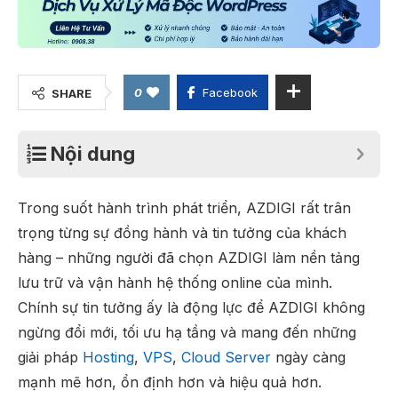
0
Facebook
SHARE
Nội dung
hong
Đăng Đạt
Trương Quốc Cường
Quyền LT
Web An Tâm
Trong suốt hành trình phát triển, AZDIGI rất trân
trọng từng sự đồng hành và tin tưởng của khách
hàng – những người đã chọn AZDIGI làm nền tảng
lưu trữ và vận hành hệ thống online của mình.
Chính sự tin tưởng ấy là động lực để AZDIGI không
ngừng đổi mới, tối ưu hạ tầng và mang đến những
giải pháp
Hosting
,
VPS
,
Cloud Server
ngày càng
mạnh mẽ hơn, ổn định hơn và hiệu quả hơn.