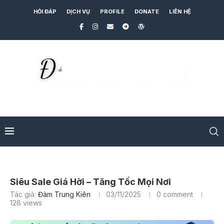
HỎI ĐÁP
DỊCH VỤ
PROFILE
DONATE
LIÊN HỆ
Siêu Sale Giá Hời – Tăng Tốc Mọi Nơi
Tác giả:
Đàm Trung Kiên
03/11/2025
0 comment
128
views