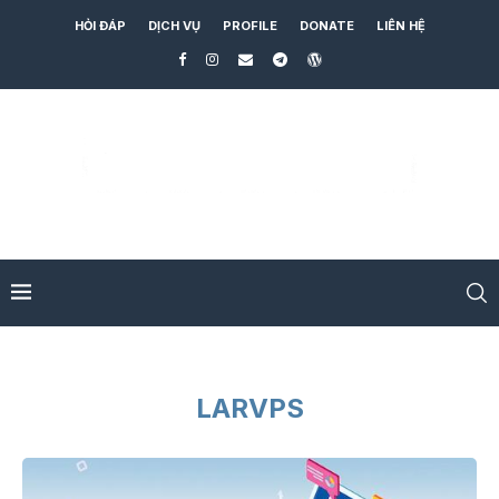
HỎI ĐÁP
DỊCH VỤ
PROFILE
DONATE
LIÊN HỆ
LARVPS