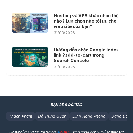
Hosting và VPS khác nhau thế
nào? Lựa chọn nào tối ưu cho
website của bạn?
31/03/2026
Hướng dẫn chặn Google Index
link ?add-to-cart trong
Search Console
31/03/2026
BẠN BÈ & ĐỐI TÁC
Thạch Phạm
Đỗ Trung Quân
Đinh Hồng Phong
Đăng Đạt
Hosting/VPS được tài trợ bởi
A
ZDIGI
- Nhà cung cấp VPS/Hosting tốt