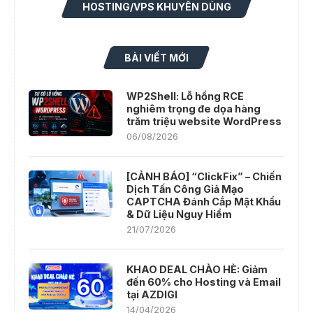
HOSTING/VPS KHUYÊN DÙNG
BÀI VIẾT MỚI
WP2Shell: Lỗ hổng RCE
nghiêm trọng đe dọa hàng
trăm triệu website WordPress
06/08/2026
[CẢNH BÁO] “ClickFix” – Chiến
Dịch Tấn Công Giả Mạo
CAPTCHA Đánh Cắp Mật Khẩu
& Dữ Liệu Nguy Hiểm
21/07/2026
KHAO DEAL CHÀO HÈ: Giảm
đến 60% cho Hosting và Email
tại AZDIGI
14/04/2026