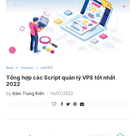
hong
Đăng Đạt
Trương Quốc Cường
Quyền LT
Web An Tâm
New
Hostvn
LarVPS
Tổng hợp các Script quản lý VPS tốt nhất
2022
by
Đàm Trung Kiên
14/07/2022